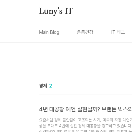
본문 바로가기
Luny's IT
Main Blog
운동건강
IT 테크
경제
2
4년 대공황 예언 실현될까? 브랜든 빅스의
요즘처럼 경제 불안감이 고조되는 시기, 미국의 자칭 예언가
상을 토대로 4년에 걸친 경제 대공황을 경고하고 있습니다.
실일까요? 흥미로운 점은 그의 예언과 실제 경제 지표가 