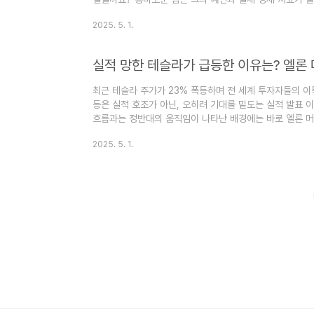
한 '네 그루의 떡갈나무' 예언을 중심으로, 미국 증시의 주
2025. 5. 1.
부터 시작될지도 모를 4년간의 경제 대공황 가능성을 짚어
든 빅스는 꿈속에서 미국을 상징하는 여성이 날씨 변화, 즉 
실적 망한 테슬라가 급등한 이유는? 엘론 
최근 테슬라 주가가 23% 폭등하며 전 세계 투자자들의 이
등은 실적 호조가 아닌, 오히려 기대를 밑도는 실적 발표 
흐름과는 정반대의 움직임이 나타난 배경에는 바로 엘론 
테슬라의 실적 부진에도 불구하고 주가가 급등한 원인, 엘론
2025. 5. 1.
인해 벌어진 시장의 변화들을 흥미롭게 풀어보겠습니다. 주
의 핵심을 정리해드립니다.예상보다 저조했던 테슬라 1분기
투자자들의 기대에 미치지 못했습니다. 전년 대비 자동차 매
감소했습니..